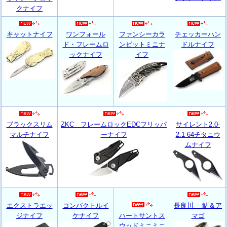
クナイフ
キャットナイフ
ワンフォール
ファンシーカラ
チェッカーハン
ド・フレームロ
ンビットミニナ
ドルナイフ
ックナイフ
イフ
ブラックスリム
ZKC フレームロックEDCフリッパ
サイレント2.0-
マルチナイフ
ーナイフ
2.1 64チタニウ
ムナイフ
エクストラエッ
コンパクトルイ
長良川 鮎＆ア
ジナイフ
ケナイフ
ハートサントス
マゴ
ウッドミニミニ